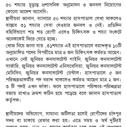
৫০ শয্যার চূড়ান্ত প্রশাসনিক অনুমোদন ও জনবল নিয়োগের
কোনো আদেশ আসেনি।
স্থানীয়রা জানান, ব্যানারে ৫০ শয্যার হাসপাতাল লেখা থাকলেও
বাস্তবে ৩১ শয্যার সেবা দেওয়ার জনবল ও নেই। প্রতিদিন
বহির্বিভাগে শত শত রোগী এলেও চিকিৎসক ও শয্যা সংকটে
অনেককেই ফিরে যেতে হচ্ছে।
খোজ নিয়ে জানা যায় ,৩১শয্যার এই হাসপাতালে বরাদ্দকৃত ১০টি
অনুমোদিত পদের বিপরীতে মাত্র ৪ জন চিকিৎসক কর্মরত আছেন।
এখানে নেই জুনিয়র কনসালটেন্ট গাইনি, জুনিয়র কনসালটেন্ট
সার্জারি, জুনিয়র কনসালটেন্ট এনিসথেসিয়া, জুনিয়র কনসালটেন্ট
মেডিসিন, জুনিয়র কনসালটেন্ট ডেন্টাল। হাসপাতালে ৫ জন
পরিচ্ছন্নতাকর্মীর পদ বরাদ্দ থাকলেও কর্মরত আছেন মাত্র ২ জন।
৩ টি পদই এখন ফাঁকা। ফলে হাসপাতালে পরিষ্কার-পরিচ্ছন্নতা
বজায় রাখাও ক্রমশ কঠিন হয়ে পড়েছে বলে জানান হাসপাতাল
কর্তৃপক্ষ।
স্থানীয়দের অভিযোগ, সামান্য জটিলতা হলেই রোগীদের চাঁদপুর
সদর বা ঢাকায় রেফার করা হয়। এতে সময় ও অর্থ দুটিরই