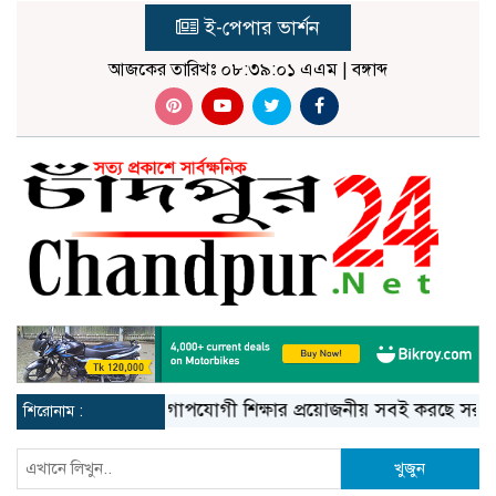
ই-পেপার ভার্শন
আজকের তারিখঃ
০৮:৩৯:০২ এএম
|
বঙ্গাব্দ
যুগোপযোগী শিক্ষার প্রয়োজনীয় সবই করছে সরকারঃ ড
শিরোনাম :
খুজুন