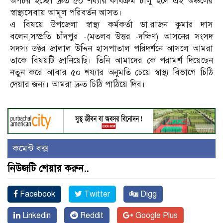
অপচয় হচ্ছে। দ্রুত ৫০ শয্যার কার্যক্রম চালু হলে এই অঞ্চলের
স্বাস্থ্যসেবায় আমূল পরিবর্তন আসত।
এ বিষয়ে উপজেলা স্বাস্থ্য কর্মকর্তা ডা.রাজন কুমার দাস
বলেন,সম্প্রতি চাঁদপুর -(মতলব উত্তর -দক্ষিণ) আসনের সংসদ
সদস্য ডক্টর জালাল উদ্দিন হাসপাতাল পরিদর্শনে আসলে আমরা
তাকে বিষয়টি জানিয়েছি। তিনি আমাদের কে পরামর্শ দিয়েছেন
নতুন করে আবার ৫০ শয্যার অনুমতি চেয়ে স্বাস্থ্য বিভাগে চিঠি
দেয়ার জন্য। আমরা দ্রুত চিঠি পাঠিয়ে দিব।
কমেন্ট বক্স
নিউজটি শেয়ার করুন..
Facebook
Twitter
Digg
Linkedin
Reddit
Google Plus